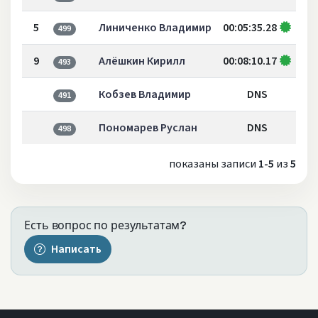
5
Линиченко Владимир
00:05:35.28
499
9
Алёшкин Кирилл
00:08:10.17
493
Кобзев Владимир
DNS
491
Пономарев Руслан
DNS
498
показаны записи
1-5
из
5
Есть вопрос по результатам?
Написать