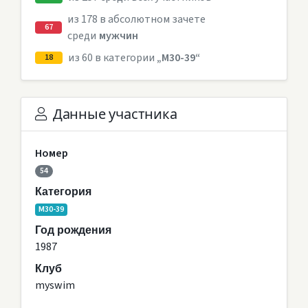
из 178 в абсолютном зачете
67
среди
мужчин
из 60 в категории
„M30-39“
18
Данные участника
Номер
54
Категория
M30-39
Год рождения
1987
Клуб
myswim