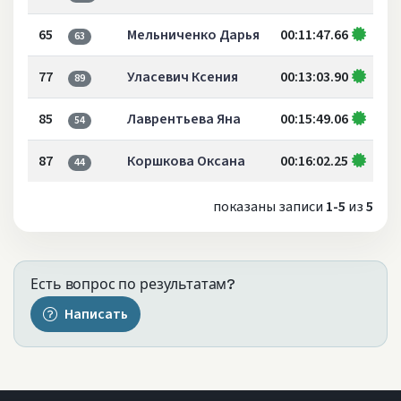
65
Мельниченко Дарья
00:11:47.66
63
77
Уласевич Ксения
00:13:03.90
89
85
Лаврентьева Яна
00:15:49.06
54
87
Коршкова Оксана
00:16:02.25
44
показаны записи
1-5
из
5
Есть вопрос по результатам?
Написать