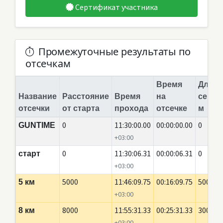
Сертификат участника
Промежуточные результаты по
отсечкам
Время
Длина
Название
Расстояние
Время
на
сегме
отсечки
от старта
прохода
отсечке
м
0
11:30:00.00
00:00:00.00
0
GUNTIME
+03:00
0
11:30:06.31
00:00:06.31
0
старт
+03:00
5000
11:46:09.75
00:16:09.75
5000
5 км
+03:00
8000
11:55:31.33
00:25:31.33
3000
8 км
+03:00