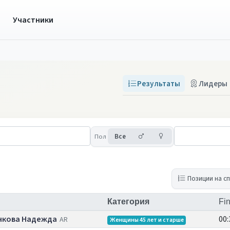
ы
Участники
Результаты
Лидеры
Мужчины
Женщины
Пол
Все
Позиции на с
Категория
Fin
нкова Надежда
00:
AR
Женщины 45 лет и старше