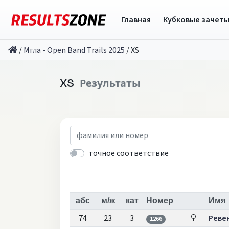
Главная
Кубковые зачет
/
Мгла - Open Band Trails 2025
/
XS
XS
Результаты
точное соответствие
абс
м/ж
кат
Номер
Имя
74
23
3
Реве
1266