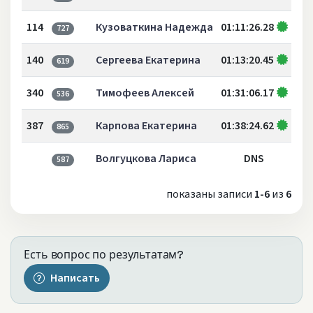
114
Кузоваткина Надежда
01:11:26.28
727
140
Сергеева Екатерина
01:13:20.45
619
340
Тимофеев Алексей
01:31:06.17
536
387
Карпова Екатерина
01:38:24.62
865
Волгуцкова Лариса
DNS
587
показаны записи
1-6
из
6
Есть вопрос по результатам?
Написать