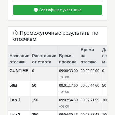
Сертификат участника
Промежуточные результаты по
отсечкам
Время
Длина
Название
Расстояние
Время
на
сегме
отсечки
от старта
прохода
отсечке
м
0
09:00:33.00
00:00:00.00
0
GUNTIME
+03:00
50
09:01:17.60
00:00:44.60
50
50м
+03:00
150
09:02:54.59
00:02:21.59
100
Lap 1
+03:00
250
09:04:30.43
00:03:57.43
100
Lap 2