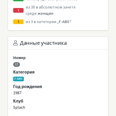
из 30 в абсолютном зачете
1
среди
женщин
из 3 в категории
„F-ABS“
1
Данные участника
Номер
17
Категория
F-ABS
Год рождения
1987
Клуб
Splash