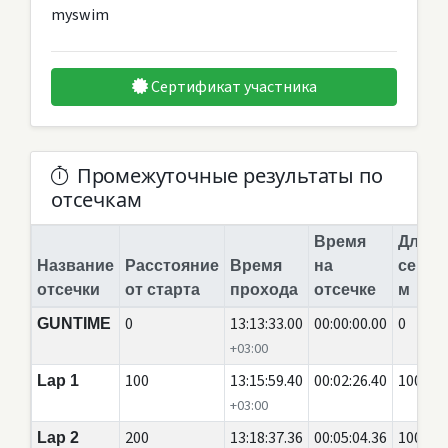
myswim
Сертификат участника
Промежуточные результаты по
отсечкам
Время
Длина
Название
Расстояние
Время
на
сегме
отсечки
от старта
прохода
отсечке
м
0
13:13:33.00
00:00:00.00
0
GUNTIME
+03:00
100
13:15:59.40
00:02:26.40
100
Lap 1
+03:00
200
13:18:37.36
00:05:04.36
100
Lap 2