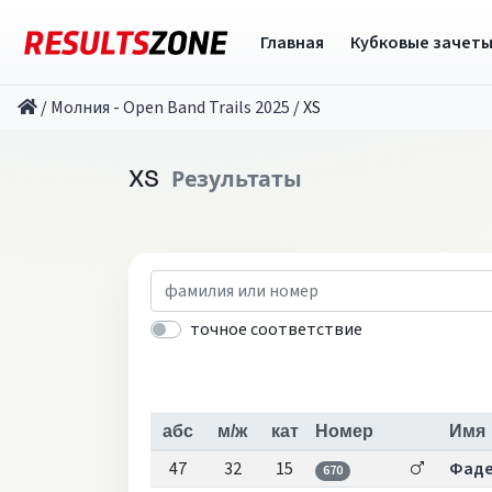
Главная
Кубковые зачет
/
Молния - Open Band Trails 2025
/
XS
XS
Результаты
точное соответствие
абс
м/ж
кат
Номер
Имя
47
32
15
Фаде
670