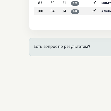
83
50
21
Ильг
671
100
54
24
Алек
669
Есть вопрос по результатам?