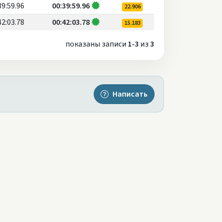
39:59.96
00:39:59.96
22.906
42:03.78
00:42:03.78
15.183
показаны записи
1-3
из
3
Написать