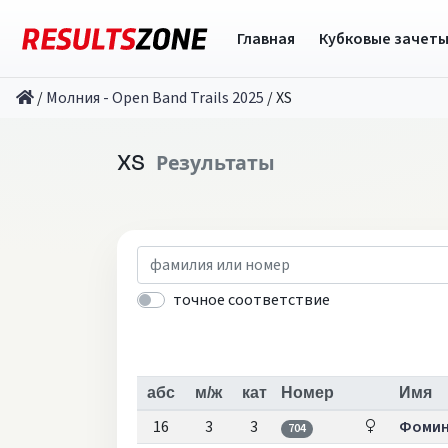
Главная
Кубковые зачет
/
Молния - Open Band Trails 2025
/
XS
XS
Результаты
точное соответствие
абс
м/ж
кат
Номер
Имя
16
3
3
Фомин
704