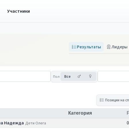
ы
Участники
Результаты
Лидеры
Мужчины
Женщины
Пол
Все
Позиции на с
Категория
F
а Надежда
0
Дети Олега