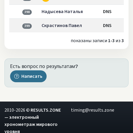
Надысева Наталья
DNS
398
Скрастинов Павел
DNS
399
показаны записи
1-3
из
3
Есть вопрос по результатам?
Написать
2010-2026 ©
RESULTS.ZONE
timing@results.zone
— электронный
хронометраж мирового
уровня