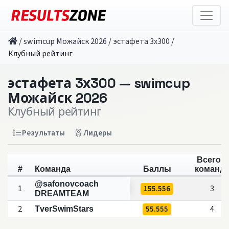
/
swimcup Можайск 2026
/
эстафета 3х300
/
Клубный рейтинг
эстафета 3х300 — swimcup
Можайск 2026
Клубный рейтинг
Результаты
Лидеры
Всего в
#
Команда
Баллы
команд
@safonovcoach
1
155.556
3
DREAMTEAM
2
55.555
4
TverSwimStars