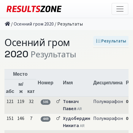
/
Осенний гром 2020
/
Результаты
Осенний гром
Результаты
2020
Результаты
Место
Номер
Имя
Дисциплина
Ре
м/
абс
ж
кат
121
119
32
Товкач
Полумарафон
01:
505
Павел
AR
151
146
7
Худобердин
Полумарафон
01:
449
Никита
AR