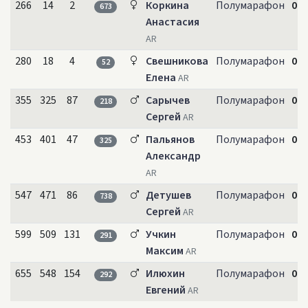
266
14
2
Коркина
Полумарафон
01:
673
Анастасия
AR
280
18
4
Свешникова
Полумарафон
01:
52
Елена
AR
355
325
87
Сарычев
Полумарафон
01:
218
Сергей
AR
453
401
47
Пальянов
Полумарафон
01:
325
Александр
AR
547
471
86
Детушев
Полумарафон
01:
738
Сергей
AR
599
509
131
Учкин
Полумарафон
01:
291
Максим
AR
655
548
154
Илюхин
Полумарафон
02:
292
Евгений
AR