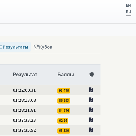
EN
RU
Результаты
Кубок
Результат
Баллы
01:22:00.31
95.479
01:28:13.08
86.893
01:28:21.81
84.976
01:37:33.23
62.74
01:37:35.52
63.539