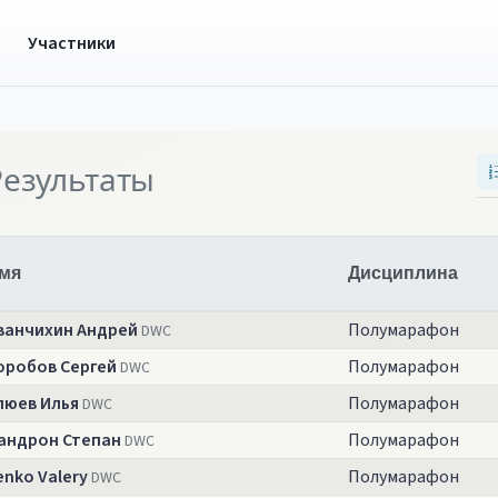
ы
Участники
Результаты
мя
Дисциплина
ванчихин Андрей
Полумарафон
DWC
оробов Сергей
Полумарафон
DWC
люев Илья
Полумарафон
DWC
андрон Степан
Полумарафон
DWC
enko Valery
Полумарафон
DWC