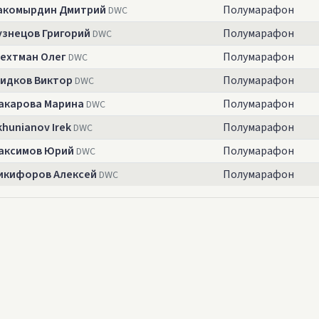
акомырдин Дмитрий
Полумарафон
DWC
узнецов Григорий
Полумарафон
DWC
ехтман Олег
Полумарафон
DWC
идков Виктор
Полумарафон
DWC
акарова Марина
Полумарафон
DWC
khunianov Irek
Полумарафон
DWC
аксимов Юрий
Полумарафон
DWC
икифоров Алексей
Полумарафон
DWC