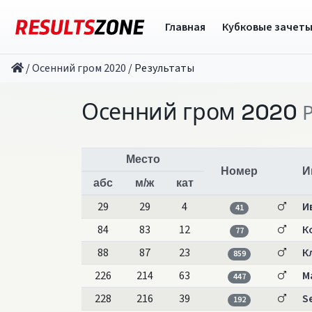
Главная
Кубковые зачет
/
Осенний гром 2020
/
Результаты
Осенний гром 2020
Место
Номер
И
абс
м/ж
кат
29
29
4
И
41
84
83
12
К
77
88
87
23
К
859
226
214
63
М
447
228
216
39
S
192