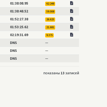
01:38:08.95
62.248
01:38:48.52
59.008
01:52:27.38
26.625
01:53:25.62
21.681
02:19:31.69
9.375
DNS
—
DNS
—
DNS
—
показаны
13
записей