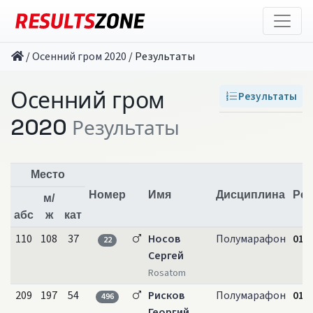
/
Осенний гром 2020
/
Результаты
Осенний гром
Результаты
2020
Результаты
Место
Номер
Имя
Дисциплина
Рез
м/
абс
ж
кат
110
108
37
Носов
Полумарафон
01:2
22
Сергей
Rosatom
209
197
54
Рисков
Полумарафон
01:3
496
Георгий