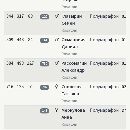
Rosatom
344
317
83
Глазырин
Полумарафон
01:4
122
Семен
Rosatom
509
443
84
Охманович
Полумарафон
01:5
141
Даниил
Rosatom
584
498
127
Рассомагин
Полумарафон
01:5
750
Александр
Rosatom
716
135
7
Сновская
Полумарафон
02:0
707
Татьяна
Rosatom
Меркулова
Полумарафон
DNS
143
Анна
Rosatom