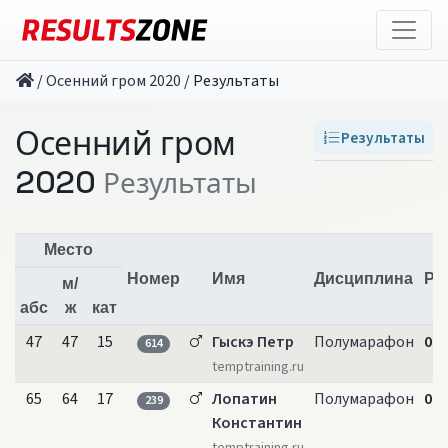
/
Осенний гром 2020
/
Результаты
Осенний гром
Результаты
2020
Результаты
Место
Номер
Имя
Дисциплина
Ре
м/
абс
ж
кат
47
47
15
Гыскэ Петр
Полумарафон
01:
614
temptraining.ru
65
64
17
Лопатин
Полумарафон
01:
239
Константин