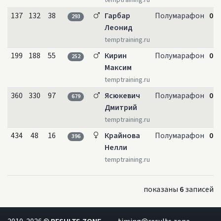
temptraining.ru
137
132
38
Гарбар
Полумарафон
01:
293
Леонид
temptraining.ru
199
188
55
Кирин
Полумарафон
01:
252
Максим
temptraining.ru
360
330
97
Ясюкевич
Полумарафон
01:
679
Дмитрий
temptraining.ru
434
48
16
Крайнова
Полумарафон
01:
396
Нелли
temptraining.ru
показаны
6
записей