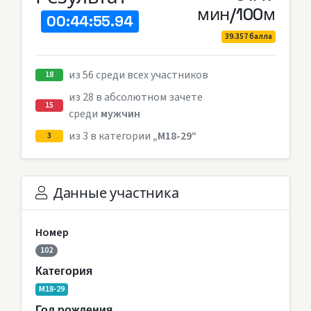
мин/100м
00:44:55.94
39.357 балла
из 56 среди всех участников
18
из 28 в абсолютном зачете
15
среди
мужчин
из 3 в категории
„M18-29“
3
Данные участника
Номер
102
Категория
M18-29
Год рождения