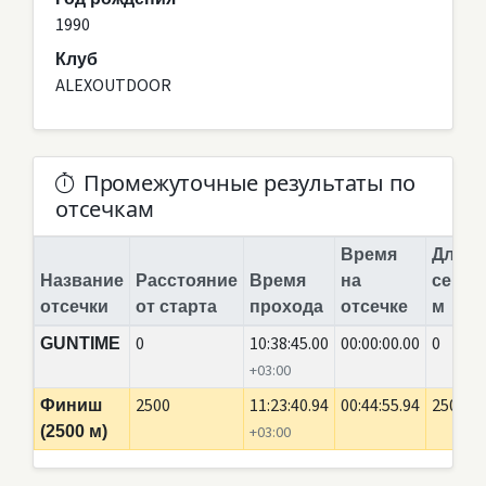
1990
Клуб
ALEXOUTDOOR
Промежуточные результаты по
отсечкам
Время
Длина
Название
Расстояние
Время
на
сегме
отсечки
от старта
прохода
отсечке
м
0
10:38:45.00
00:00:00.00
0
GUNTIME
+03:00
2500
11:23:40.94
00:44:55.94
2500
Финиш
(2500 м)
+03:00