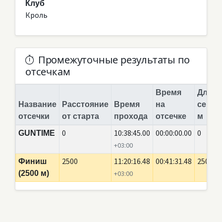
Клуб
Кроль
Промежуточные результаты по
отсечкам
Время
Длина
Название
Расстояние
Время
на
сегме
отсечки
от старта
прохода
отсечке
м
0
10:38:45.00
00:00:00.00
0
GUNTIME
+03:00
2500
11:20:16.48
00:41:31.48
2500
Финиш
(2500 м)
+03:00