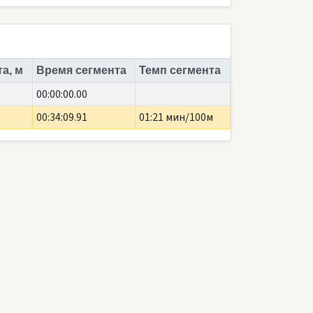
а, м
Время сегмента
Темп сегмента
00:00:00.00
00:34:09.91
01:21 мин/100м