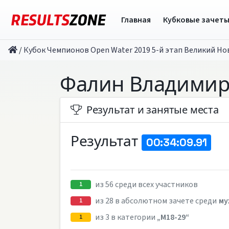
Главная
Кубковые зачет
/
Кубок Чемпионов Open Water 2019 5-й этап Великий Но
Фалин Владими
Результат и занятые места
Результат
00:34:09.91
из 56 среди всех участников
1
из 28 в абсолютном зачете среди
му
1
из 3 в категории
„M18-29“
1