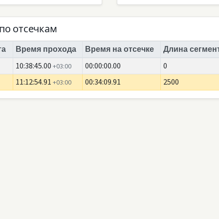
по отсечкам
та
Время прохода
Время на отсечке
Длина сегмент
10:38:45.00
00:00:00.00
0
+03:00
11:12:54.91
00:34:09.91
2500
+03:00