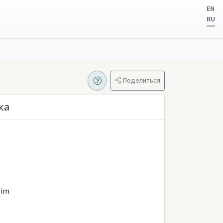
EN
RU
Поделиться
ка
wim