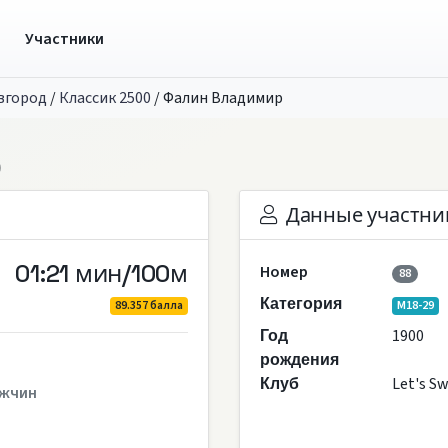
ы
Участники
вгород
/
Классик 2500
/
Фалин Владимир
р
Данные участни
01:21 мин/100м
Номер
88
Категория
89.357 балла
M18-29
1900
Год
рождения
Let's S
Клуб
жчин