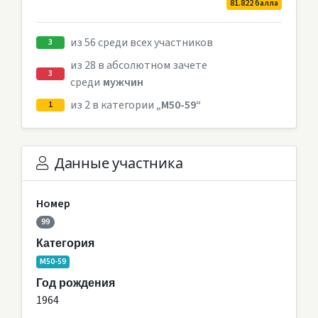
81.822 балла
из 56 среди всех участников
3
из 28 в абсолютном зачете
3
среди
мужчин
из 2 в категории
„M50-59“
1
Данные участника
Номер
99
Категория
M50-59
Год рождения
1964