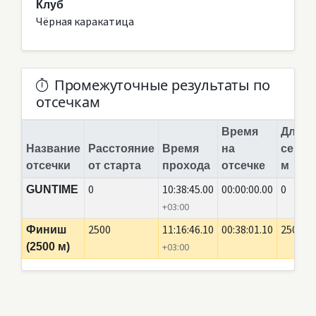
Клуб
Чёрная каракатица
Промежуточные результаты по
отсечкам
Время
Длина
Название
Расстояние
Время
на
сегме
отсечки
от старта
прохода
отсечке
м
0
10:38:45.00
00:00:00.00
0
GUNTIME
+03:00
2500
11:16:46.10
00:38:01.10
2500
Финиш
(2500 м)
+03:00