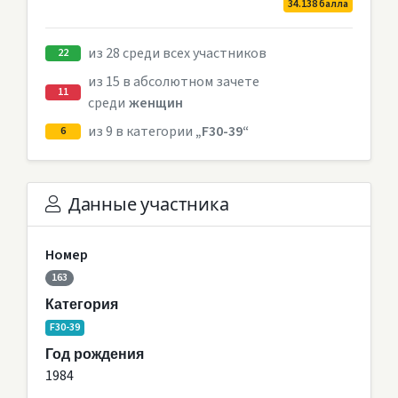
34.138 балла
из 28 среди всех участников
22
из 15 в абсолютном зачете
11
среди
женщин
из 9 в категории
„F30-39“
6
Данные участника
Номер
163
Категория
F30-39
Год рождения
1984