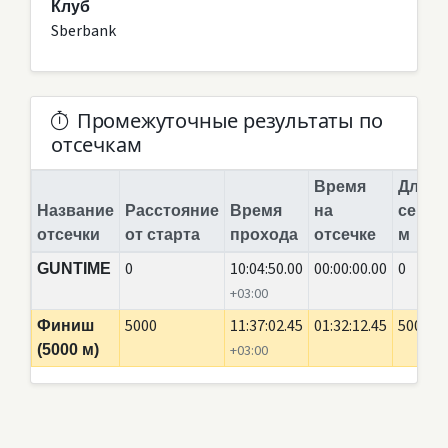
Клуб
Sberbank
Промежуточные результаты по
отсечкам
Время
Длина
Название
Расстояние
Время
на
сегме
отсечки
от старта
прохода
отсечке
м
0
10:04:50.00
00:00:00.00
0
GUNTIME
+03:00
5000
11:37:02.45
01:32:12.45
5000
Финиш
(5000 м)
+03:00