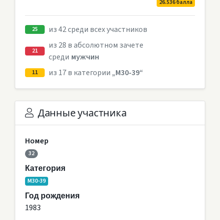
26.536 балла
из 42 среди всех участников
25
из 28 в абсолютном зачете
21
среди
мужчин
из 17 в категории
„M30-39“
11
Данные участника
Номер
32
Категория
M30-39
Год рождения
1983