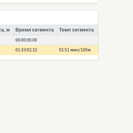
а, м
Время сегмента
Темп сегмента
00:00:00.00
01:33:02.32
01:51 мин/100м