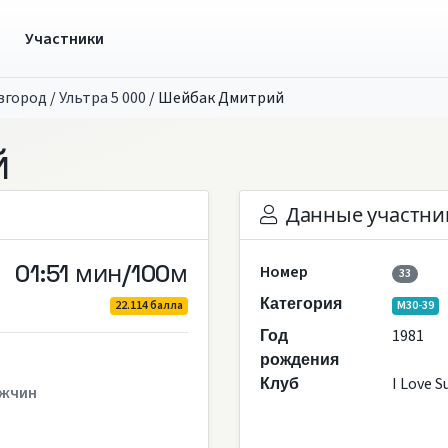
ы
Участники
вгород
/
Ультра 5 000
/
Шейбак Дмитрий
й
Данные участни
01:51 мин/100м
Номер
33
Категория
22.114 балла
M30-39
1981
Год
рождения
I Love 
Клуб
жчин