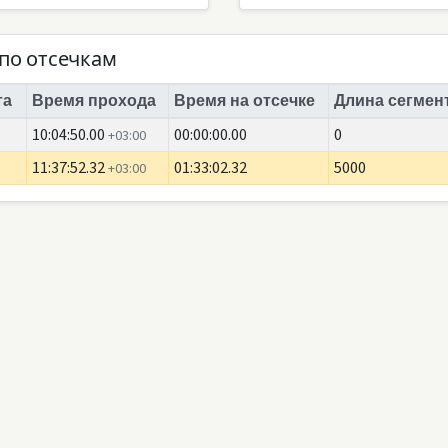
по отсечкам
та
Время прохода
Время на отсечке
Длина сегмент
10:04:50.00
00:00:00.00
0
+03:00
11:37:52.32
01:33:02.32
5000
+03:00