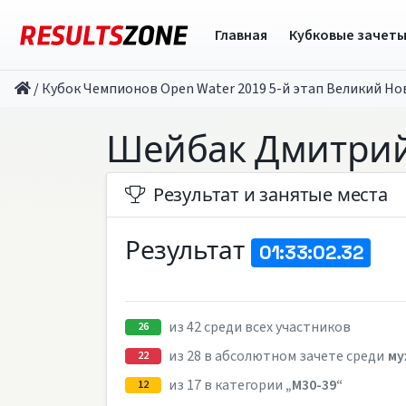
Главная
Кубковые зачет
/
Кубок Чемпионов Open Water 2019 5-й этап Великий Но
Шейбак Дмитри
Результат и занятые места
Результат
01:33:02.32
из 42 среди всех участников
26
из 28 в абсолютном зачете среди
му
22
из 17 в категории
„M30-39“
12