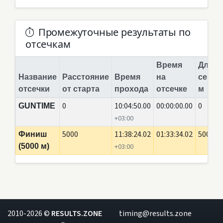
Промежуточные результаты по
отсечкам
Время
Длина
Название
Расстояние
Время
на
сегме
отсечки
от старта
прохода
отсечке
м
0
10:04:50.00
00:00:00.00
0
GUNTIME
+03:00
5000
11:38:24.02
01:33:34.02
5000
Финиш
(5000 м)
+03:00
2010-2026 ©
RESULTS.ZONE
timing@results.zone