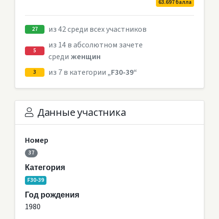
63.697 балла
из 42 среди всех участников
27
из 14 в абсолютном зачете
5
среди
женщин
из 7 в категории
„F30-39“
3
Данные участника
Номер
37
Категория
F30-39
Год рождения
1980