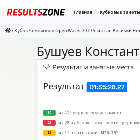
Главная
Кубковые зачет
/
Кубок Чемпионов Open Water 2019 5-й этап Великий Но
Бушуев Констан
Результат и занятые места
Результат
01:35:28.27
из 42 среди всех участников
30
из 28 в абсолютном зачете среди
му
23
из 17 в категории
„M30-39“
13