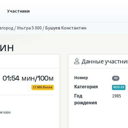
ы
Участники
вгород
/
Ультра 5 000
/
Бушуев Константин
тин
Данные участни
01:54 мин/100м
Номер
49
Категория
17.691 балла
M30-39
1985
Год
рождения
жчин