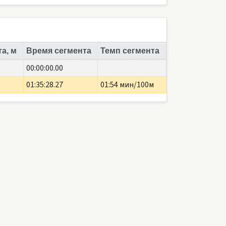
а, м
Время сегмента
Темп сегмента
00:00:00.00
01:35:28.27
01:54 мин/100м