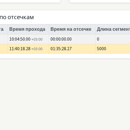
по отсечкам
та
Время прохода
Время на отсечке
Длина сегмент
10:04:50.00
00:00:00.00
0
+03:00
11:40:18.28
01:35:28.27
5000
+03:00