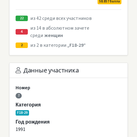
58.857 балла
из 42 среди всех участников
22
из 14 в абсолютном зачете
4
среди
женщин
из 2 в категории
„F18-29“
2
Данные участника
Номер
7
Категория
F18-29
Год рождения
1991