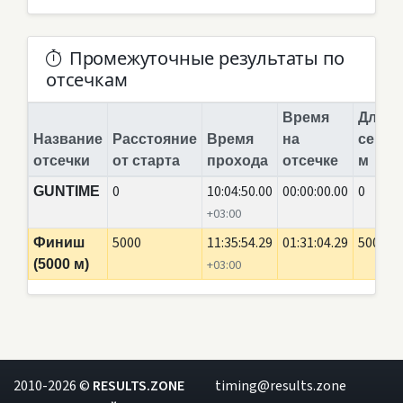
Промежуточные результаты по
отсечкам
Время
Длина
Название
Расстояние
Время
на
сегме
отсечки
от старта
прохода
отсечке
м
0
10:04:50.00
00:00:00.00
0
GUNTIME
+03:00
5000
11:35:54.29
01:31:04.29
5000
Финиш
(5000 м)
+03:00
2010-2026 ©
RESULTS.ZONE
timing@results.zone