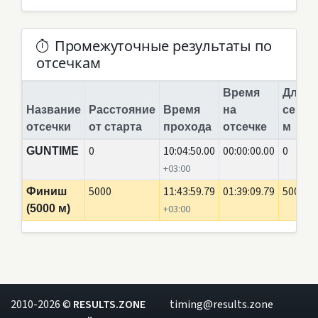
Промежуточные результаты по
отсечкам
Время
Длина
Название
Расстояние
Время
на
сегме
отсечки
от старта
прохода
отсечке
м
0
10:04:50.00
00:00:00.00
0
GUNTIME
+03:00
5000
11:43:59.79
01:39:09.79
5000
Финиш
(5000 м)
+03:00
2010-2026 ©
RESULTS.ZONE
timing@results.zone