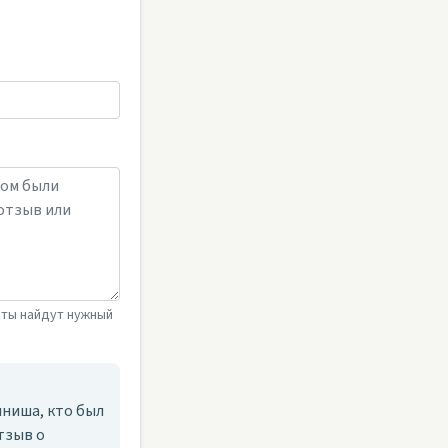
сты найдут нужный
ниша, кто был
тзыв о