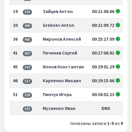
19
Зайцев Антон
00:21:08.66
536
20
Grebnev Anton
00:21:09.72
496
36
Миронов Алексей
00:25:27.09
485
41
Печенев Сергей
00:27:06.81
497
45
Ионов Константин
00:29:01.29
502
46
Карпенко Михаил
00:29:15.66
517
51
Пинчук Игорь
00:36:02.23
529
Мусиенко Иван
DNS
533
показаны записи
1-9
из
9