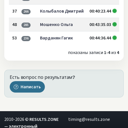
37
Колыбалов Дмитрий
00:40:23.44
266
48
Мошенко Ольга
00:43:35.03
285
53
Варданян Гагик
00:44:36.44
236
показаны записи
1-4
из
4
Есть вопрос по результатам?
Написать
2010-2026 ©
RESULTS.ZONE
timing@results.zone
— электронный