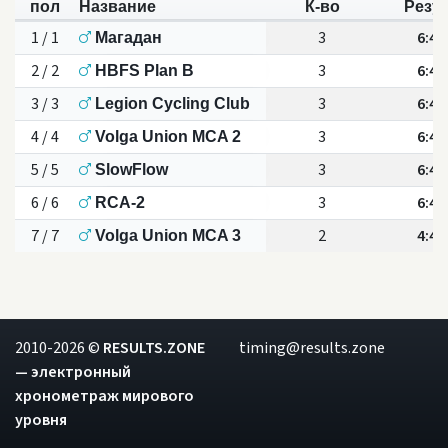
пол
Название
К-во
Резу
1 / 1
3
6:41
Магадан
2 / 2
3
6:41
HBFS Plan B
3 / 3
3
6:41
Legion Cycling Club
4 / 4
3
6:41
Volga Union MCA 2
5 / 5
3
6:41
SlowFlow
6 / 6
3
6:41
RCA-2
7 / 7
2
4:48
Volga Union MCA 3
2010-2026 ©
RESULTS.ZONE
timing@results.zone
— электронный
хронометраж мирового
уровня