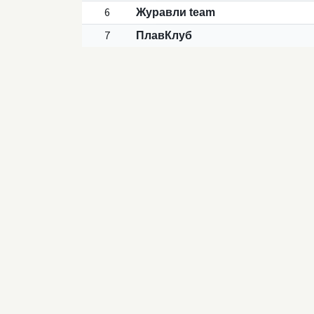
6
Журавли team
7
ПлавКлуб