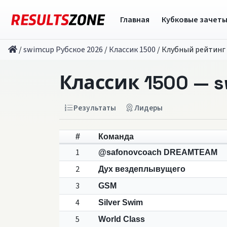
Главная
Кубковые зачет
/
swimcup Рубское 2026
/
Классик 1500
/
Клубный рейтинг
Классик 1500 — 
Результаты
Лидеры
#
Команда
1
@safonovcoach DREAMTEAM
2
Дух вездеплывущего
3
GSM
4
Silver Swim
5
World Class