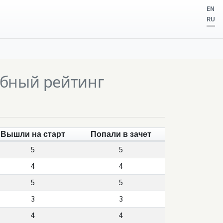
EN
RU
бный рейтинг
Вышли на старт
Попали в зачет
5
5
4
4
5
5
3
3
4
4