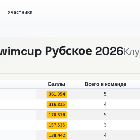
ы
Участники
swimcup Рубское 2026
Клу
Баллы
Всего в команде
361.354
5
316.815
4
178.316
5
157.535
3
138.442
4