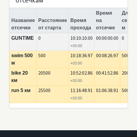
отсечкам
Время
Длина
Название
Расстояние
Время
на
сегме
отсечки
от старта
прохода
отсечке
м
0
10:10:10.00
00:00:00.00
0
GUNTIME
+03:00
500
10:18:36.97
00:08:26.97
500
swim 500
м
+03:00
20500
10:52:02.86
00:41:52.86
20000
bike 20
км
+03:00
25500
11:16:48.91
01:06:38.91
5000
run 5 км
+03:00