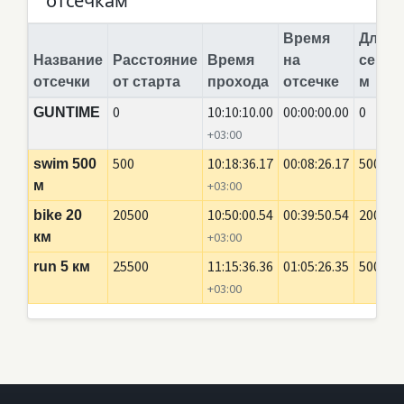
отсечкам
Время
Длина
Название
Расстояние
Время
на
сегме
отсечки
от старта
прохода
отсечке
м
0
10:10:10.00
00:00:00.00
0
GUNTIME
+03:00
500
10:18:36.17
00:08:26.17
500
swim 500
м
+03:00
20500
10:50:00.54
00:39:50.54
20000
bike 20
км
+03:00
25500
11:15:36.36
01:05:26.35
5000
run 5 км
+03:00