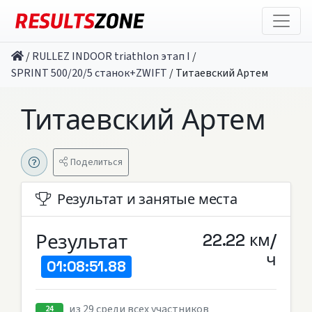
/
RULLEZ INDOOR triathlon этап I
/
SPRINT 500/20/5 станок+ZWIFT
/
Титаевский Артем
Титаевский Артем
Поделиться
Результат и занятые места
Результат
22.22 км/
ч
01:08:51.88
из 29 среди всех участников
24