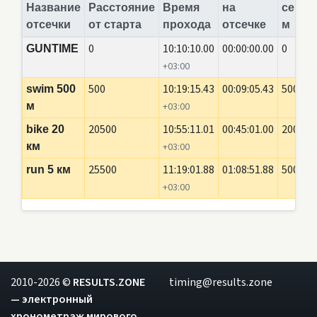
Название
Расстояние
Время
на
сегме
отсечки
от старта
прохода
отсечке
м
0
10:10:10.00
00:00:00.00
0
GUNTIME
+03:00
500
10:19:15.43
00:09:05.43
500
swim 500
м
+03:00
20500
10:55:11.01
00:45:01.00
20000
bike 20
км
+03:00
25500
11:19:01.88
01:08:51.88
5000
run 5 км
+03:00
2010-2026 ©
RESULTS.ZONE
timing@results.zone
— электронный
хронометраж мирового