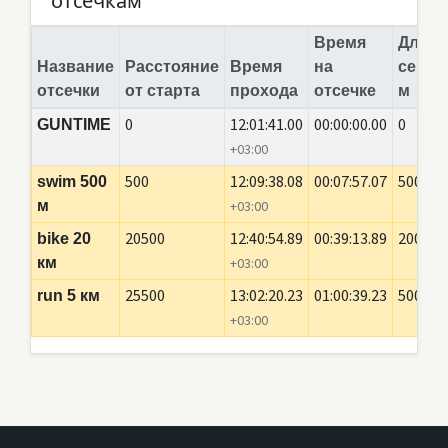
отсечкам
Время
Длина
Название
Расстояние
Время
на
сегме
отсечки
от старта
прохода
отсечке
м
0
12:01:41.00
00:00:00.00
0
GUNTIME
+03:00
500
12:09:38.08
00:07:57.07
500
swim 500
м
+03:00
20500
12:40:54.89
00:39:13.89
20000
bike 20
км
+03:00
25500
13:02:20.23
01:00:39.23
5000
run 5 км
+03:00