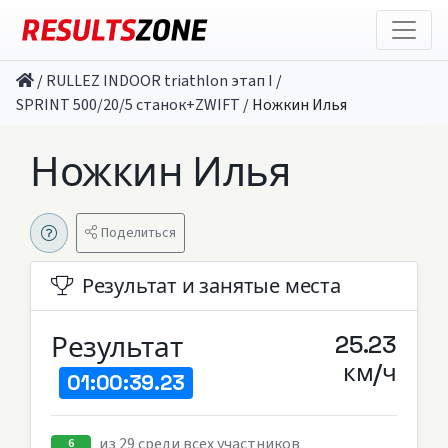
/
RULLEZ INDOOR triathlon этап I
/
SPRINT 500/20/5 станок+ZWIFT
/
Ножкин Илья
Ножкин Илья
Поделиться
Результат и занятые места
Результат
25.23
км/ч
01:00:39.23
из 29 среди всех участников
6