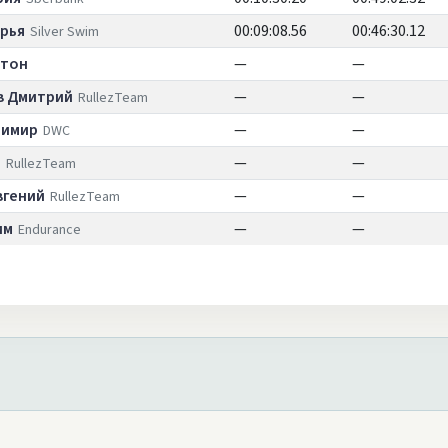
рья
00:09:08.56
00:46:30.12
Silver Swim
нтон
—
—
в Дмитрий
—
—
RullezTeam
димир
—
—
DWC
р
—
—
RullezTeam
вгений
—
—
RullezTeam
им
—
—
Endurance