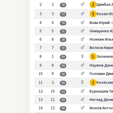
2
2
2
Цимбал 
76
3
3
3
Кохан Ю
72
4
4
Вовк Юрий
G
74
5
5
Онищенко 
71
6
6
Ножкин Иль
29
7
7
Волков Кир
73
1
8
1
Зеленке
59
9
8
Наумов Дан
34
10
9
Головин Дм
16
2
11
2
Колёски
58
12
10
Бурнашев Т
32
13
11
Негляд Дени
30
14
12
Ионов Анто
49