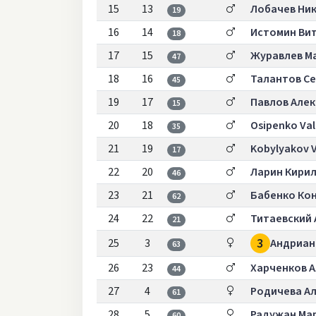
15
13
Лобачев Ни
19
16
14
Истомин Ви
18
17
15
Журавлев М
47
18
16
Талантов Се
45
19
17
Павлов Але
15
20
18
Osipenko Val
35
21
19
Kobylyakov V
17
22
20
Ларин Кири
46
23
21
Бабенко Ко
62
24
22
Титаевский
21
3
25
3
Андриан
63
26
23
Харченков 
44
27
4
Родичева А
61
28
5
Радужан Ма
60