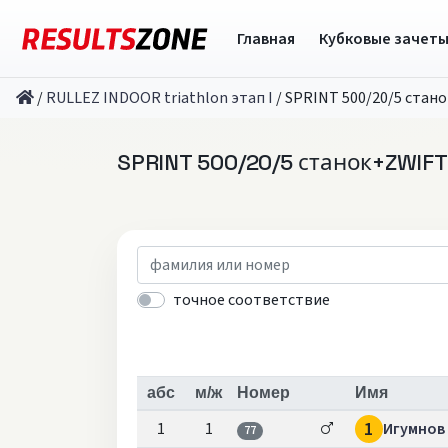
Главная
Кубковые зачет
/
RULLEZ INDOOR triathlon этап I
/
SPRINT 500/20/5 стан
SPRINT 500/20/5 станок+ZWIF
точное соответствие
абс
м/ж
Номер
Имя
1
1
1
Игумнов
77