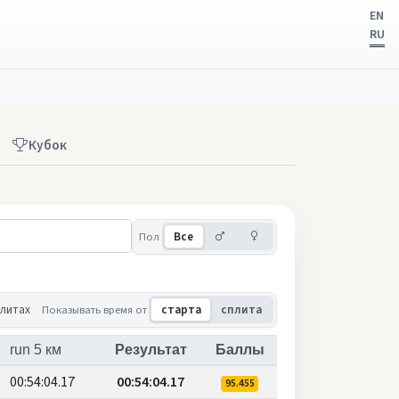
EN
RU
Кубок
Мужчины
Женщины
Пол
Все
плитах
Показывать время от
старта
сплита
run 5 км
Результат
Баллы
00:54:04.17
00:54:04.17
95.455