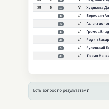
29
6
Худякова Да
57
Беркович А
48
Галактионо
20
Громов Вла
43
Родин Заха
31
Рулевский Е
75
Тюрин Макс
33
Есть вопрос по результатам?