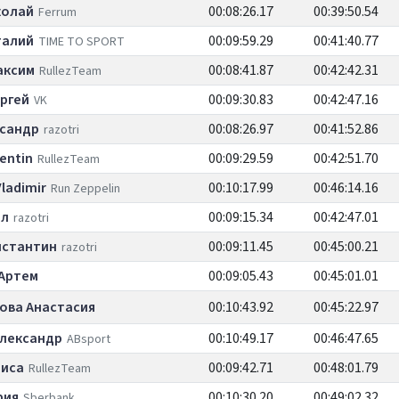
колай
00:08:26.17
00:39:50.54
Ferrum
талий
00:09:59.29
00:41:40.77
TIME TO SPORT
аксим
00:08:41.87
00:42:42.31
RullezTeam
ргей
00:09:30.83
00:42:47.16
VK
ксандр
00:08:26.97
00:41:52.86
razotri
entin
00:09:29.59
00:42:51.70
RullezTeam
ladimir
00:10:17.99
00:46:14.16
Run Zeppelin
лл
00:09:15.34
00:42:47.01
razotri
нстантин
00:09:11.45
00:45:00.21
razotri
 Артем
00:09:05.43
00:45:01.01
ова Анастасия
00:10:43.92
00:45:22.97
Александр
00:10:49.17
00:46:47.65
ABsport
лиса
00:09:42.71
00:48:01.79
RullezTeam
рия
00:10:30.20
00:49:02.32
Sberbank