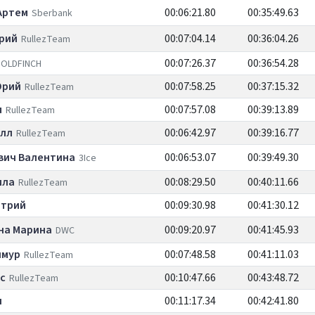
Артем
00:06:21.80
00:35:49.63
Sberbank
рий
00:07:04.14
00:36:04.26
RullezTeam
00:07:26.37
00:36:54.28
OLDFINCH
Юрий
00:07:58.25
00:37:15.32
RullezTeam
я
00:07:57.08
00:39:13.89
RullezTeam
илл
00:06:42.97
00:39:16.77
RullezTeam
вич Валентина
00:06:53.07
00:39:49.30
3Ice
ила
00:08:29.50
00:40:11.66
RullezTeam
итрий
00:09:30.98
00:41:30.12
на Марина
00:09:20.97
00:41:45.93
DWC
имур
00:07:48.58
00:41:11.03
RullezTeam
с
00:10:47.66
00:43:48.72
RullezTeam
н
00:11:17.34
00:42:41.80