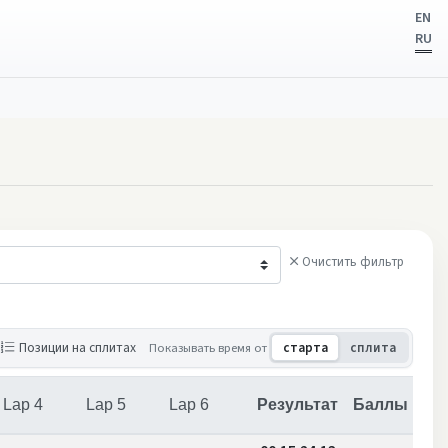
EN
RU
Очистить фильтр
нщины
Позиции на сплитах
Показывать время от
старта
сплита
Lap 4
Lap 5
Lap 6
Результат
Баллы