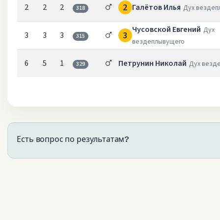
2
2
2
2
Галётов Илья
Дух вездеп
318
Чусовской Евгений
Дух
3
3
3
3
315
вездеплывущего
6
5
1
Петрунин Николай
Дух везд
329
Есть вопрос по результатам?