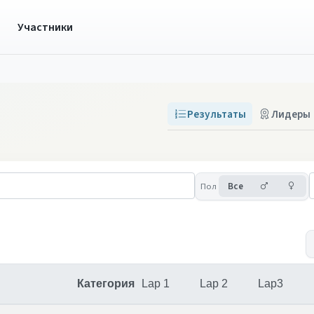
ы
Участники
Результаты
Лидеры
Мужчины
Же
Пол
Все
Категория
Lap 1
Lap 2
Lap3