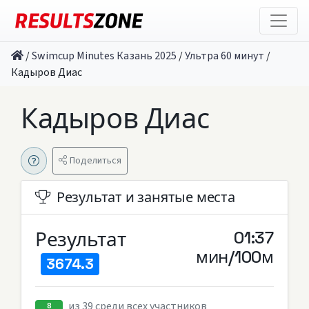
/
Swimcup Minutes Казань 2025
/
Ультра 60 минут
/
Кадыров Диас
Кадыров Диас
Поделиться
Результат и занятые места
Результат
01:37
мин/100м
3674.3
из 39 среди всех участников
8