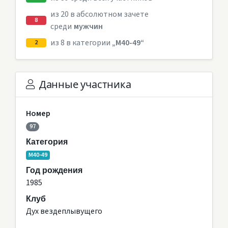
из 20 в абсолютном зачете
8
среди
мужчин
из 8 в категории
„M40-49“
2
Данные участника
Номер
97
Категория
M40-49
Год рождения
1985
Клуб
Дух вездеплывущего