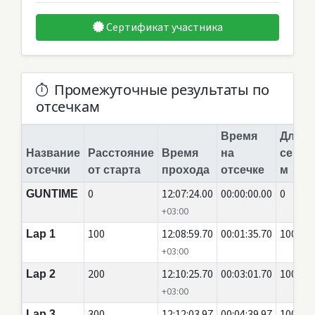
Сертификат участника
Промежуточные результаты по
отсечкам
Время
Длина
Название
Расстояние
Время
на
сегме
отсечки
от старта
прохода
отсечке
м
0
12:07:24.00
00:00:00.00
0
GUNTIME
+03:00
100
12:08:59.70
00:01:35.70
100
Lap 1
+03:00
200
12:10:25.70
00:03:01.70
100
Lap 2
+03:00
300
12:12:03.97
00:04:39.97
100
Lap 3