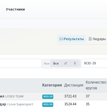
ы
Участники
Результаты
Лидеры
Мужчины
Женщины
Пол
Все
Количество
Категория
Дистанция
кругов
аил
3721.43
37
LOSEV TEAM
M30-39
дар
3524.44
35
I Love Supersport
M30-39