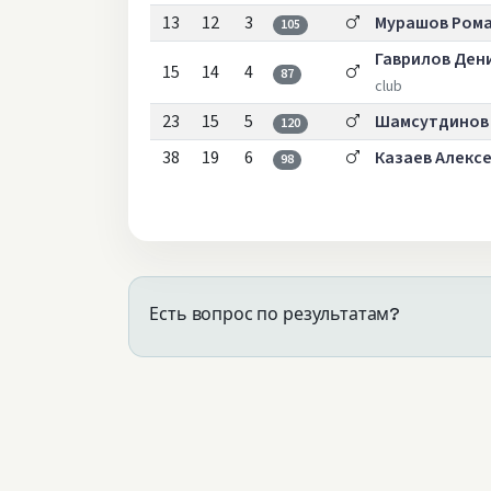
13
12
3
Мурашов Ром
105
Гаврилов Ден
15
14
4
87
club
23
15
5
Шамсутдинов
120
38
19
6
Казаев Алекс
98
Есть вопрос по результатам?