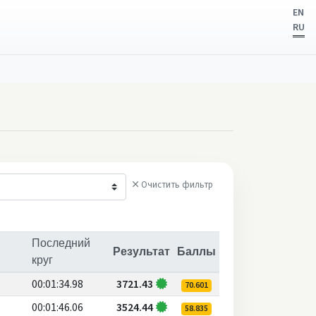
EN
RU
Очистить фильтр
Последний
Результат
Баллы
круг
00:01:34.98
3721.43
70.601
00:01:46.06
3524.44
58.835