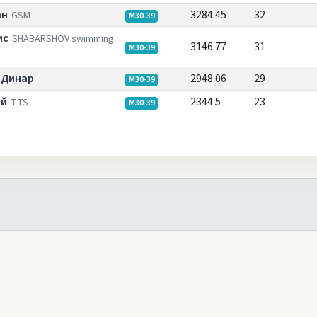
ан
3284.45
32
GSM
M30-39
ис
SHABARSHOV swimming
3146.77
31
M30-39
 Динар
2948.06
29
M30-39
ей
2344.5
23
TTS
M30-39