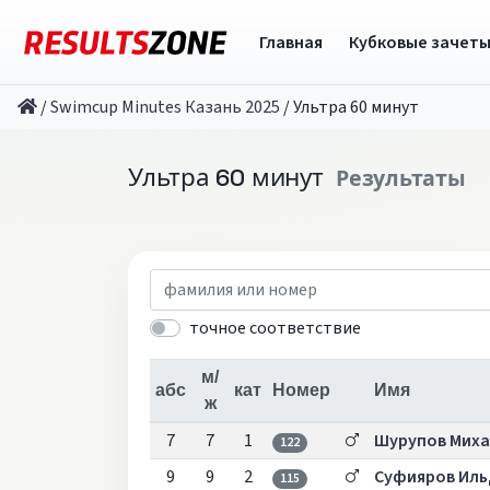
Главная
Кубковые зачет
/
Swimcup Minutes Казань 2025
/
Ультра 60 минут
Ультра 60 минут
Результаты
точное соответствие
м/
абс
кат
Номер
Имя
ж
7
7
1
Шурупов Мих
122
9
9
2
Суфияров Иль
115