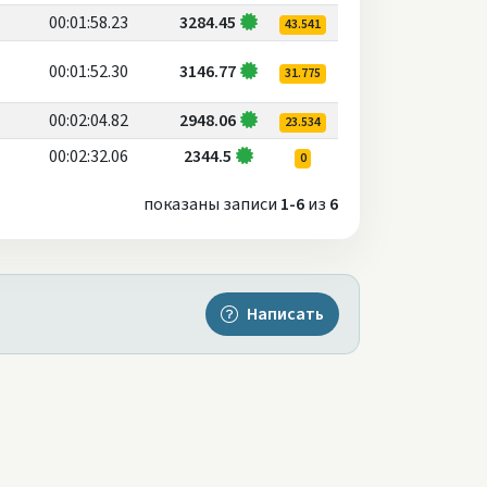
00:01:58.23
3284.45
43.541
00:01:52.30
3146.77
31.775
00:02:04.82
2948.06
23.534
00:02:32.06
2344.5
0
показаны записи
1-6
из
6
Написать