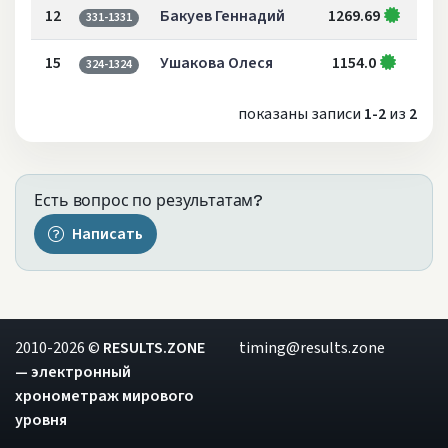
12
Бакуев Геннадий
1269.69
331-1331
15
Ушакова Олеся
1154.0
324-1324
показаны записи
1-2
из
2
Есть вопрос по результатам?
Написать
2010-2026 ©
RESULTS.ZONE
timing@results.zone
— электронный
хронометраж мирового
уровня