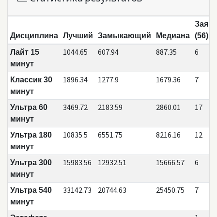
Заяв
Дисциплина
Лучший
Замыкающий
Медиана
(56)
1044.65
607.94
887.35
6
Лайт 15
минут
1896.34
1277.9
1679.36
7
Классик 30
минут
3469.72
2183.59
2860.01
17
Ультра 60
минут
10835.5
6551.75
8216.16
12
Ультра 180
минут
15983.56
12932.51
15666.57
6
Ультра 300
минут
33142.73
20744.63
25450.75
7
Ультра 540
минут