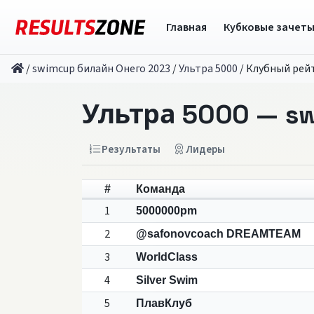
Главная
Кубковые зачет
/
swimcup билайн Онего 2023
/
Ультра 5000
/
Клубный рей
Ультра 5000 — s
Результаты
Лидеры
#
Команда
1
5000000pm
2
@safonovcoach DREAMTEAM
3
WorldClass
4
Silver Swim
5
ПлавКлуб