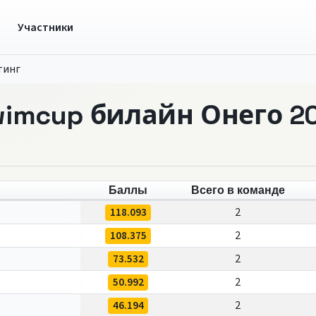
ы
Участники
тинг
wimcup билайн Онего 2
Баллы
Всего в команде
118.093
2
108.375
2
73.532
2
50.992
2
46.194
2