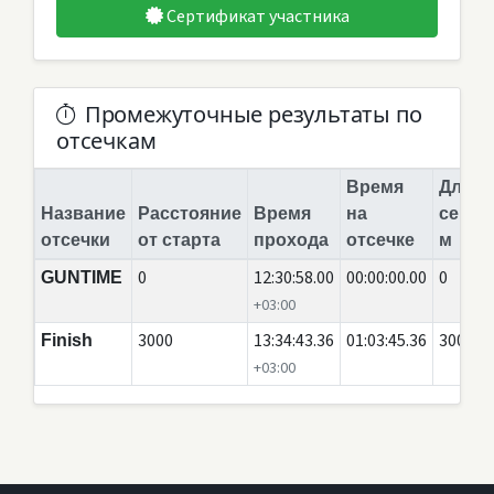
Сертификат участника
Промежуточные результаты по
отсечкам
Время
Длина
Название
Расстояние
Время
на
сегме
отсечки
от старта
прохода
отсечке
м
0
12:30:58.00
00:00:00.00
0
GUNTIME
+03:00
3000
13:34:43.36
01:03:45.36
3000
Finish
+03:00