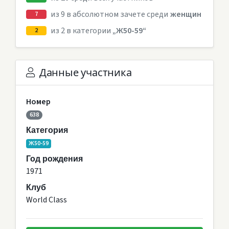
из 9 в абсолютном зачете среди
женщин
7
из 2 в категории
„Ж50-59“
2
Данные участника
Номер
638
Категория
Ж50-59
Год рождения
1971
Клуб
World Class