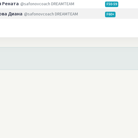
 Рената
@safonovcoach DREAMTEAM
F50-59
ова Диана
@safonovcoach DREAMTEAM
F60+