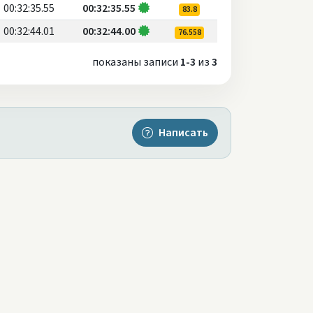
00:32:35.55
00:32:35.55
83.8
00:32:44.01
00:32:44.00
76.558
показаны записи
1-3
из
3
Написать