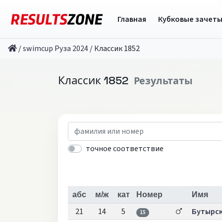
Главная
Кубковые зачет
/
swimcup Руза 2024
/
Классик 1852
Классик 1852
Результаты
точное соответствие
абс
м/ж
кат
Номер
Имя
21
14
5
Бутырск
15