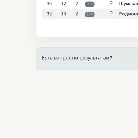
30
12
2
Шумская
759
32
13
2
Родион
178
Есть вопрос по результатам?