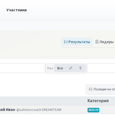
ы
Участники
Результаты
Лидеры
Мужчины
Женщины
Пол
Все
Позиции на с
Категория
ий Иван
@safonovcoach DREAMTEAM
M30-39