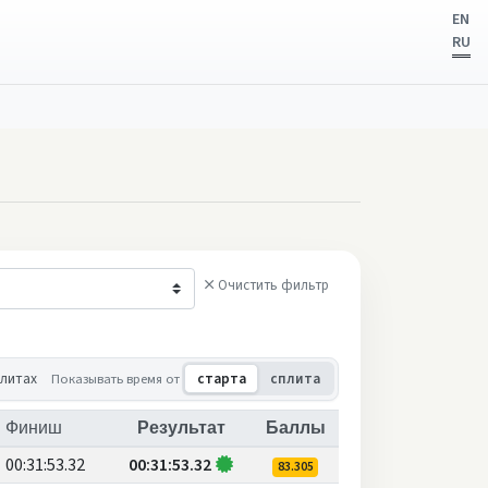
EN
RU
Очистить фильтр
плитах
Показывать время от
старта
сплита
Финиш
Результат
Баллы
00:31:53.32
00:31:53.32
83.305