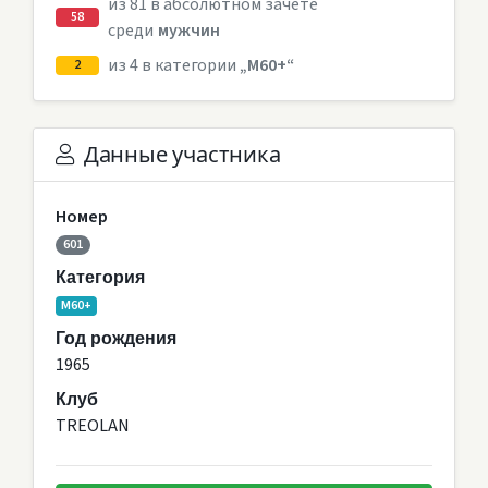
из 81 в абсолютном зачете
58
среди
мужчин
из 4 в категории
„М60+“
2
Данные участника
Номер
601
Категория
М60+
Год рождения
1965
Клуб
TREOLAN