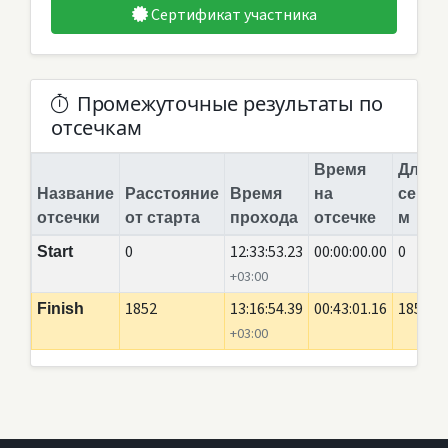
Сертификат участника
Промежуточные результаты по
отсечкам
Время
Длина
Название
Расстояние
Время
на
сегме
отсечки
от старта
прохода
отсечке
м
0
12:33:53.23
00:00:00.00
0
Start
+03:00
1852
13:16:54.39
00:43:01.16
1852
Finish
+03:00