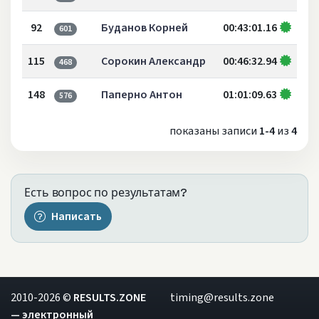
92
Буданов Корней
00:43:01.16
601
115
Сорокин Александр
00:46:32.94
468
148
Паперно Антон
01:01:09.63
576
показаны записи
1-4
из
4
Есть вопрос по результатам?
Написать
2010-2026 ©
RESULTS.ZONE
timing@results.zone
— электронный