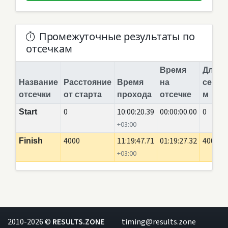
Промежуточные результаты по
отсечкам
Время
Длина
Название
Расстояние
Время
на
сегме
отсечки
от старта
прохода
отсечке
м
0
10:00:20.39
00:00:00.00
0
Start
+03:00
4000
11:19:47.71
01:19:27.32
4000
Finish
+03:00
2010-2026 ©
RESULTS.ZONE
timing@results.zone