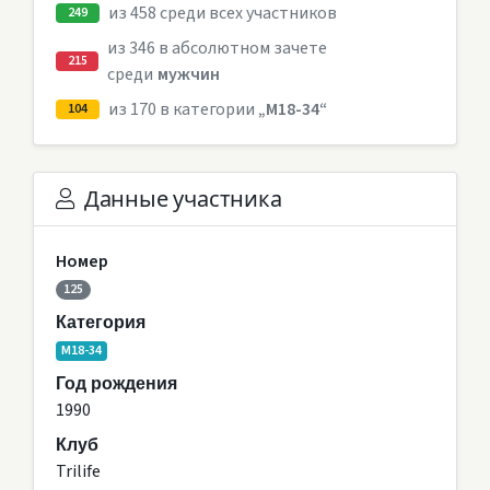
из 458 среди всех участников
249
из 346 в абсолютном зачете
215
среди
мужчин
из 170 в категории
„M18-34“
104
Данные участника
Номер
125
Категория
M18-34
Год рождения
1990
Клуб
Trilife