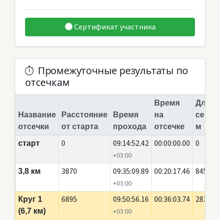
Сертификат участника
Промежуточные результаты по
отсечкам
Время
Длина
Название
Расстояние
Время
на
сегме
отсечки
от старта
прохода
отсечке
м
0
09:14:52.42
00:00:00.00
0
старт
+03:00
3870
09:35:09.89
00:20:17.46
845
3,8 км
+03:00
6895
09:50:56.16
00:36:03.74
2835
Круг 1
(6,7 км)
+03:00